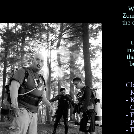
We
Zomb
the 
U
in
th
b
Cl
- 
- 
- 
- 
- 
- 